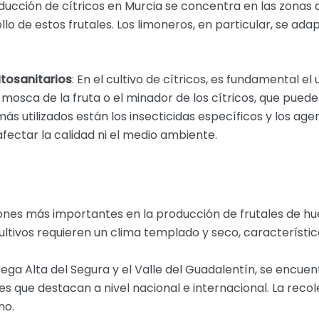
oducción de cítricos en Murcia se concentra en las zonas 
lo de estos frutales. Los limoneros, en particular, se ada
tosanitarios
: En el cultivo de cítricos, es fundamental el
mosca de la fruta o el minador de los cítricos, que pued
ás utilizados están los insecticidas específicos y los age
afectar la calidad ni el medio ambiente.
iones más importantes en la producción de frutales de h
ultivos requieren un clima templado y seco, característic
ega Alta del Segura y el Valle del Guadalentín, se encuent
s que destacan a nivel nacional e internacional. La reco
no.