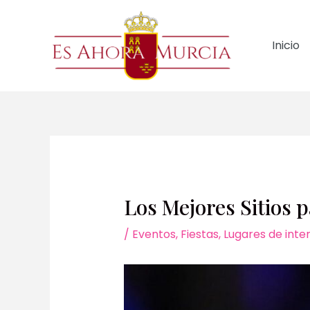
Ir
al
contenido
Inicio
Los Mejores Sitios p
/
Eventos
,
Fiestas
,
Lugares de inte