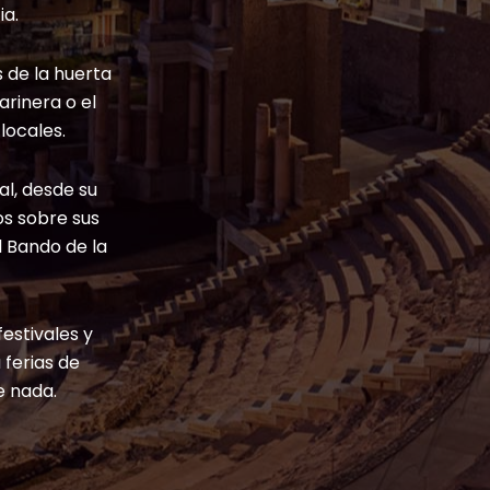
ia.
s de la huerta
arinera o el
locales.
al, desde su
s sobre sus
 Bando de la
festivales y
 ferias de
e nada.