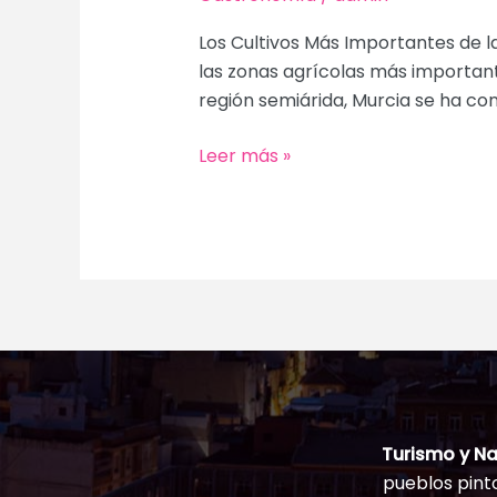
Los Cultivos Más Importantes de la
las zonas agrícolas más importante
región semiárida, Murcia se ha co
Los
Leer más »
Cultivos
Más
Importantes
de
la
Región
de
Murcia
y
su
Turismo y Na
Producción
pueblos pinto