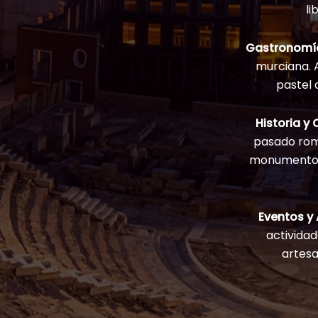
li
Gastronomía
murciana. A
pastel 
Historia y 
pasado rom
monumentos 
Eventos y
actividad
artesa